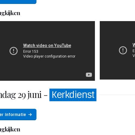
ugkijken
ndag 29 juni -
Kerkdienst
er informatie
ugkijken