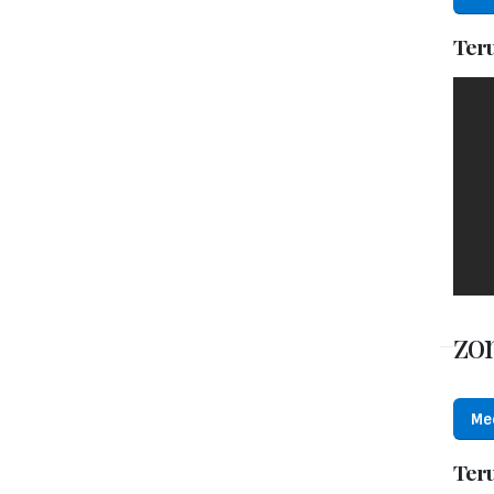
Ter
zo
Me
Ter