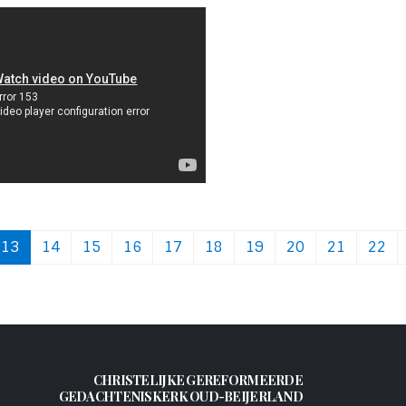
13
14
15
16
17
18
19
20
21
22
CHRISTELIJKE GEREFORMEERDE
GEDACHTENISKERK OUD-BEIJERLAND