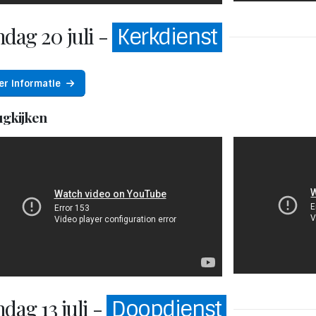
dag 20 juli -
Kerkdienst
er informatie
ugkijken
dag 13 juli -
Doopdienst