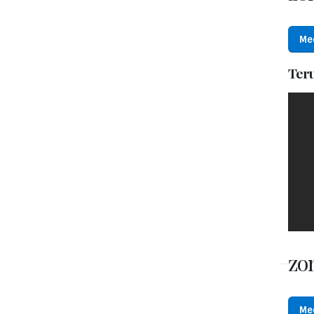
Me
Ter
zon
Me