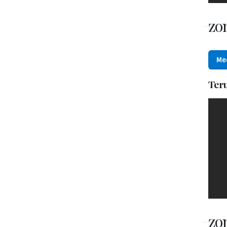
zon
Me
Ter
zon