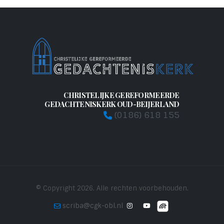
CHRISTELIJKE GEREFORMEERDE
GEDACHTENISKERK OUD-BEIJERLAND
(0186) 618 155
© Copyright 2026. Alle rechten voorbehouden.
scriba@cgk-obl.nl