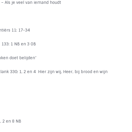
 – Als je veel van iemand houdt
ntiërs 11: 17-34
 133: 1 NB en 3 OB
ken doet belijden’
lank 330: 1, 2 en 4
Hier zijn wij, Heer, bij brood en wijn
, 2 en 8 NB