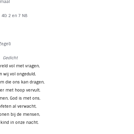
dmaal
 40: 2 en 7 NB
Zegel)
Gedicht
reld vol met vragen,
 wij vol ongeduld,
m die ons kan dragen,
er met hoop vervult.
omen, God is met ons,
ofeten al verwacht,
onen bij de mensen,
 kind in onze nacht.