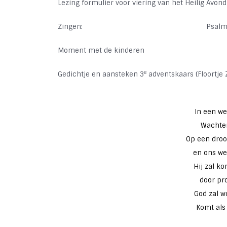
Lezing formulier voor viering van het Heilig Avon
Zingen:
Psalm
Moment met de kinderen
e
Gedichtje en aansteken 3
adventskaars (Floortje 
In een we
Wachten
Op een droo
en ons we
Hij zal k
door pr
God zal w
Komt als